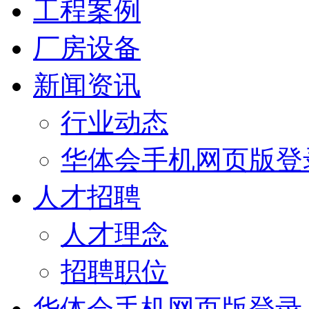
工程案例
厂房设备
新闻资讯
行业动态
华体会手机网页版登
人才招聘
人才理念
招聘职位
华体会手机网页版登录