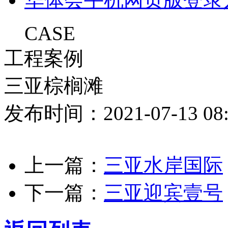
CASE
工程案例
三亚棕榈滩
发布时间：2021-07-13 08:
上一篇：
三亚水岸国际
下一篇：
三亚迎宾壹号