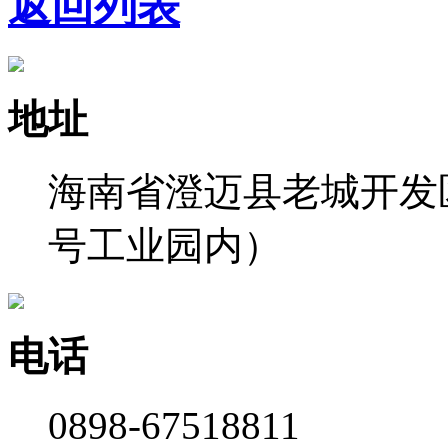
返回列表
地址
海南省澄迈县老城开发区
号工业园内）
电话
0898-67518811