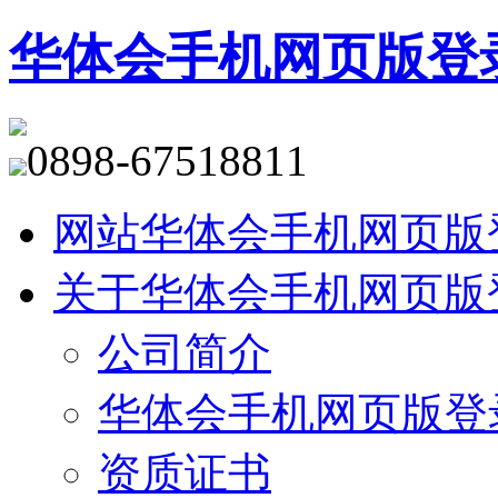
华体会手机网页版登
0898-67518811
网站华体会手机网页版
关于华体会手机网页版
公司简介
华体会手机网页版登
资质证书